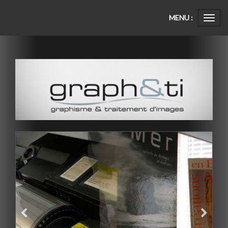
MENU :
Ouvri
le
menu
Précédent
Suiva